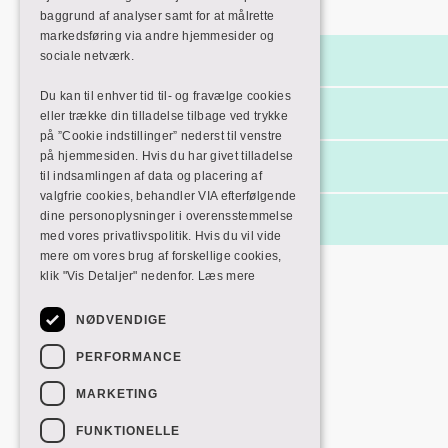
Film & TV
baggrund af analyser samt for at målrette
markedsføring via andre hjemmesider og
sociale netværk.
DR TV
Du kan til enhver tid til- og fravælge cookies
DR Skole
eller trække din tilladelse tilbage ved trykke
på ”Cookie indstillinger” nederst til venstre
på hjemmesiden. Hvis du har givet tilladelse
Filmcentralen
til indsamlingen af data og placering af
valgfrie cookies, behandler VIA efterfølgende
dine personoplysninger i overensstemmelse
Mit CFU
med vores privatlivspolitik. Hvis du vil vide
mere om vores brug af forskellige cookies,
klik "Vis Detaljer" nedenfor.
Læs mere
NØDVENDIGE
PERFORMANCE
MARKETING
FUNKTIONELLE