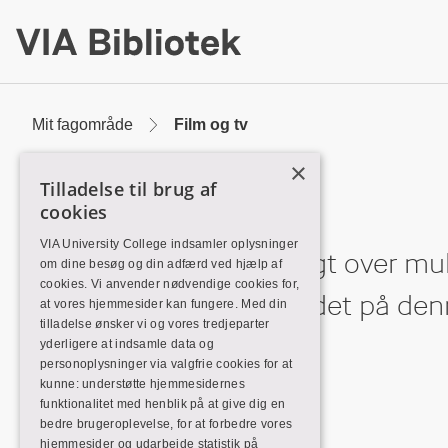
Skip
to
Main
Content
Mit fagområde
Film og tv
×
Film og tv
Tilladelse til brug af
cookies
VIA University College indsamler oplysninger
Her finder du en oversigt over mu
om dine besøg og din adfærd ved hjælp af
cookies. Vi anvender nødvendige cookies for,
udsendelser. Alt indholdet på de
at vores hjemmesider kan fungere. Med din
tilladelse ønsker vi og vores tredjeparter
på VIA.
yderligere at indsamle data og
personoplysninger via valgfrie cookies for at
kunne: understøtte hjemmesidernes
funktionalitet med henblik på at give dig en
bedre brugeroplevelse, for at forbedre vores
hjemmesider og udarbejde statistik på