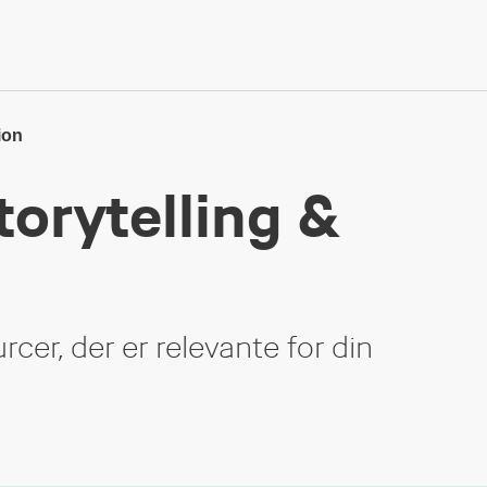
ion
orytelling &
cer, der er relevante for din