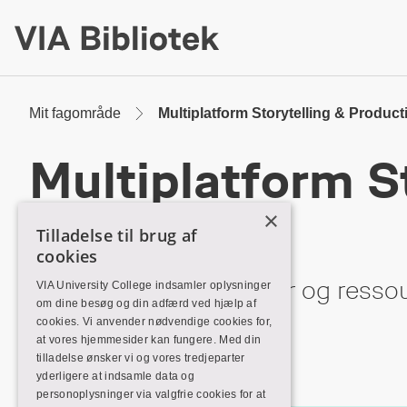
Skip
to
Main
Content
Mit fagområde
Multiplatform Storytelling & Product
Multiplatform St
Production
×
Tilladelse til brug af
cookies
Her finder du databaser og ressour
VIA University College indsamler oplysninger
om dine besøg og din adfærd ved hjælp af
uddannelse.
cookies. Vi anvender nødvendige cookies for,
at vores hjemmesider kan fungere. Med din
tilladelse ønsker vi og vores tredjeparter
yderligere at indsamle data og
personoplysninger via valgfrie cookies for at