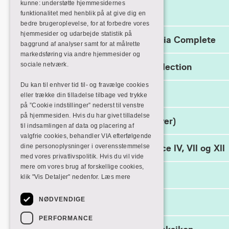
kunne: understøtte hjemmesidernes
Academic Search Premier
funktionalitet med henblik på at give dig en
bedre brugeroplevelse, for at forbedre vores
hjemmesider og udarbejde statistik på
Communication & Mass Media Complete
baggrund af analyser samt for at målrette
markedsføring via andre hjemmesider og
sociale netværk.
Ebsco e-book Academic Collection
Du kan til enhver tid til- og fravælge cookies
Google Scholar
eller trække din tilladelse tilbage ved trykke
på ”Cookie indstillinger” nederst til venstre
på hjemmesiden. Hvis du har givet tilladelse
Infomedia (NYT navn Retriever)
til indsamlingen af data og placering af
valgfrie cookies, behandler VIA efterfølgende
dine personoplysninger i overensstemmelse
JSTOR Archive Arts & Science lV, Vll og Xll
med vores privatlivspolitik. Hvis du vil vide
mere om vores brug af forskellige cookies,
Kulturmonitor
klik "Vis Detaljer" nedenfor.
Læs mere
NØDVENDIGE
MediaWatch
PERFORMANCE