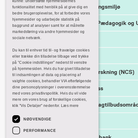
kunne: understøtte hjemmesidernes
Dansk Center for Undervisningsmiljø
funktionalitet med henblik på at give dig en
bedre brugeroplevelse, for at forbedre vores
hjemmesider og udarbejde statistik på
DPU (Danmarks institut for Pædagogik og 
baggrund af analyser samt for at målrette
markedsføring via andre hjemmesider og
sociale netværk.
ERIC
Du kan til enhver tid til- og fravælge cookies
Forskningsportal.dk
eller trække din tilladelse tilbage ved trykke
på ”Cookie indstillinger” nederst til venstre
på hjemmesiden. Hvis du har givet tilladelse
Nationalt Center for Skoleforskning (NCS)
til indsamlingen af data og placering af
valgfrie cookies, behandler VIA efterfølgende
dine personoplysninger i overensstemmelse
Scandinavian University Press
med vores privatlivspolitik. Hvis du vil vide
mere om vores brug af forskellige cookies,
Skandinavisk forskning på dagtilbudsområ
klik "Vis Detaljer" nedenfor.
Læs mere
NØDVENDIGE
Sociaministeriet
PERFORMANCE
Socialpædagogernes Vidensbank