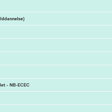
Uddannelse)
det - NB-ECEC