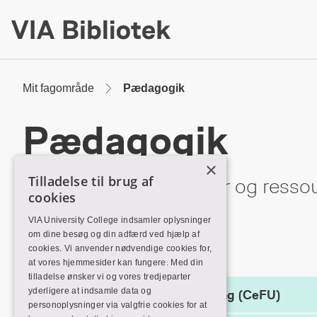
Skip
to
Main
Content
Mit fagområde
Pædagogik
Pædagogik
×
Tilladelse til brug af
Her finder du databaser og ressour
cookies
uddannelse.
VIA University College indsamler oplysninger
om dine besøg og din adfærd ved hjælp af
cookies. Vi anvender nødvendige cookies for,
at vores hjemmesider kan fungere. Med din
tilladelse ønsker vi og vores tredjeparter
yderligere at indsamle data og
Center for Ungdomsforskning (CeFU)
personoplysninger via valgfrie cookies for at