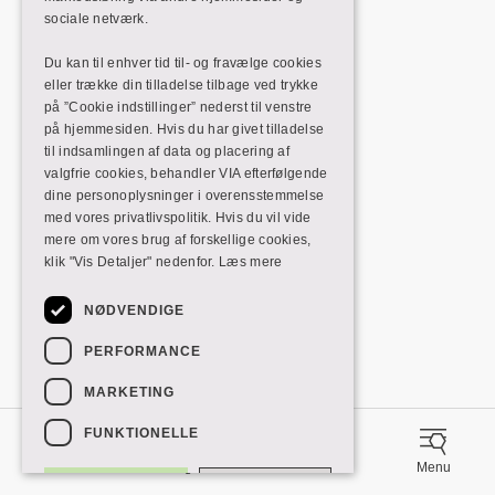
sociale netværk.
Du kan til enhver tid til- og fravælge cookies
eller trække din tilladelse tilbage ved trykke
på ”Cookie indstillinger” nederst til venstre
på hjemmesiden. Hvis du har givet tilladelse
til indsamlingen af data og placering af
valgfrie cookies, behandler VIA efterfølgende
dine personoplysninger i overensstemmelse
med vores privatlivspolitik. Hvis du vil vide
mere om vores brug af forskellige cookies,
klik "Vis Detaljer" nedenfor.
Læs mere
NØDVENDIGE
PERFORMANCE
MARKETING
FUNKTIONELLE
Bibliotek
Login
Menu
ACCEPTER ALLE
AFVIS ALLE