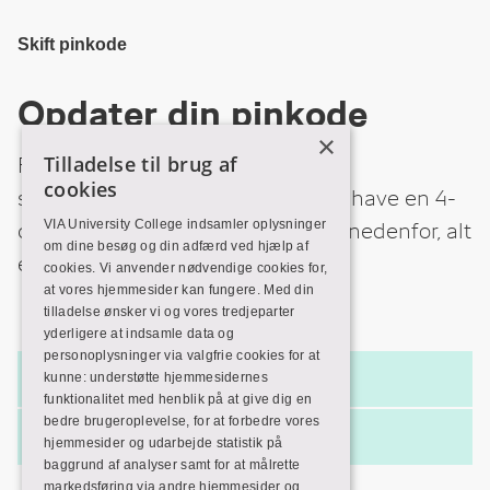
Skip
to
Main
Content
Skift pinkode
Opdater din pinkode
×
Tilladelse til brug af
For at kunne bruge VIA Biblioteks
cookies
selvbetjeningsautomater, skal du have en 4-
VIA University College indsamler oplysninger
cifret pinkode. Følg vejledningen nedenfor, alt
om dine besøg og din adfærd ved hjælp af
efter din tilknytning til VIA.
cookies. Vi anvender nødvendige cookies for,
at vores hjemmesider kan fungere. Med din
tilladelse ønsker vi og vores tredjeparter
yderligere at indsamle data og
personoplysninger via valgfrie cookies for at
Studerende og ansatte
kunne: understøtte hjemmesidernes
funktionalitet med henblik på at give dig en
bedre brugeroplevelse, for at forbedre vores
Lånere uden tilknytning til VIA
hjemmesider og udarbejde statistik på
baggrund af analyser samt for at målrette
markedsføring via andre hjemmesider og