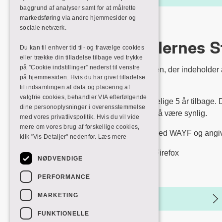
baggrund af analyser samt for at målrette
markedsføring via andre hjemmesider og
sociale netværk.
Professionshøjskolernes S
Du kan til enhver tid til- og fravælge cookies
eller trække din tilladelse tilbage ved trykke
på ”Cookie indstillinger” nederst til venstre
Søg og find inspiration i Studenterportalen, der indeholder
på hjemmesiden. Hvis du har givet tilladelse
Colleges i Danmark.
til indsamlingen af data og placering af
valgfrie cookies, behandler VIA efterfølgende
Afsluttende bachelorprojekter er tilgængelige 5 år tilbage. D
dine personoplysninger i overensstemmelse
studerende har valgt at selve opgaven må være synlig.
med vores privatlivspolitik. Hvis du vil vide
mere om vores brug af forskellige cookies,
Som VIA studerende skal du logge ind med WAYF og angive VI
klik "Vis Detaljer" nedenfor.
Læs mere
Anvend browseren Chrome, Edge eller Firefox
NØDVENDIGE
Udgiver: Danske Professionshøjskoler
PERFORMANCE
MARKETING
UC Viden studenterportal
FUNKTIONELLE