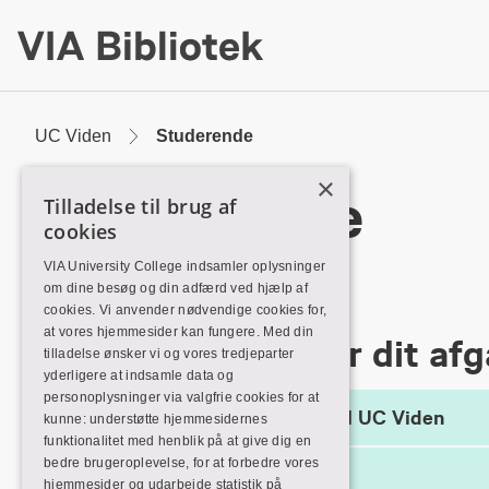
Skip
to
Main
Content
UC Viden
Studerende
×
Studerende
Tilladelse til brug af
cookies
VIA University College indsamler oplysninger
om dine besøg og din adfærd ved hjælp af
cookies. Vi anvender nødvendige cookies for,
at vores hjemmesider kan fungere. Med din
Upload din BA eller dit af
tilladelse ønsker vi og vores tredjeparter
yderligere at indsamle data og
personoplysninger via valgfrie cookies for at
Registrér / upload projekt til UC Viden
kunne: understøtte hjemmesidernes
funktionalitet med henblik på at give dig en
bedre brugeroplevelse, for at forbedre vores
Vejledning
hjemmesider og udarbejde statistik på