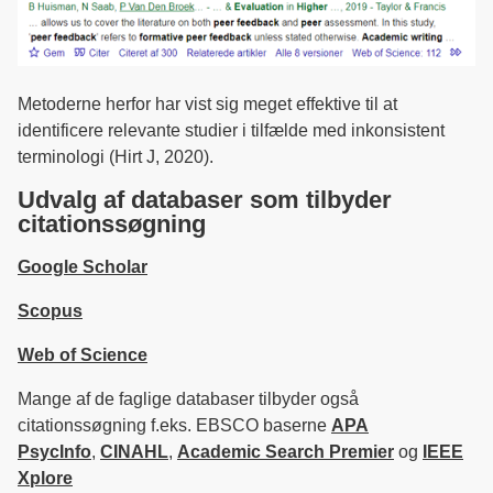
Metoderne herfor har vist sig meget effektive til at
identificere relevante studier i tilfælde med inkonsistent
terminologi (Hirt J, 2020).
Udvalg af databaser som tilbyder
citationssøgning
Google Scholar
Scopus
Web of Science
Mange af de faglige databaser tilbyder også
citationssøgning f.eks. EBSCO baserne
APA
PsycInfo
,
CINAHL
,
Academic Search Premier
og
IEEE
Xplore