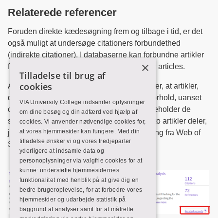
Relaterede referencer
Foruden direkte kædesøgning frem og tilbage i tid, er det
også muligt at undersøge citationers forbundethed
(indirekte citationer). I databaserne kan forbundne artikler
×
findes som Related references eller Similar articles.
Tilladelse til brug af
cookies
Antagelsen bag Related Records-søgning er, at artikler,
der citerer de samme værker, har et emneforhold, uanset
VIA University College indsamler oplysninger
om deres titler, abstracts eller nøgleord indeholder de
om dine besøg og din adfærd ved hjælp af
samme termer. Jo flere citerede referencer to artikler deler,
cookies. Vi anvender nødvendige cookies for,
at vores hjemmesider kan fungere. Med din
jo tættere er emneforholdet. Herunder visning fra Web of
tilladelse ønsker vi og vores tredjeparter
Science.
yderligere at indsamle data og
personoplysninger via valgfrie cookies for at
kunne: understøtte hjemmesidernes
funktionalitet med henblik på at give dig en
bedre brugeroplevelse, for at forbedre vores
hjemmesider og udarbejde statistik på
baggrund af analyser samt for at målrette