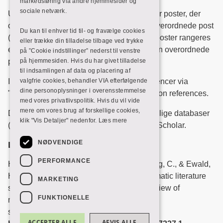
markedsføring via andre hjemmesider og
sociale netværk.
Under ”Related records” ser du en liste over poster, der
citerer mindst ét ​​dokument, citeret af den overordnede post
Du kan til enhver tid til- og fravælge cookies
(identificeret øverst på siden). Relaterede poster rangeres
eller trække din tilladelse tilbage ved trykke
efter antallet af referencer, de deler med den overordnede
på ”Cookie indstillinger” nederst til venstre
post.
på hjemmesiden. Hvis du har givet tilladelse
til indsamlingen af data og placering af
I
Scopus
får du adgang til relaterede referencer via
valgfrie cookies, behandler VIA efterfølgende
dine personoplysninger i overensstemmelse
"
linket
": View all related documents based on references.
med vores privatlivspolitik. Hvis du vil vide
mere om vores brug af forskellige cookies,
Denne facilitet, som også findes i nogle faglige databaser
klik "Vis Detaljer" nedenfor.
Læs mere
(som f.eks.
PubMed
), findes ikke I Google Scholar.
NØDVENDIGE
Litteratur
PERFORMANCE
Hirt, J., Nordhausen, T., Appenzeller-Herzog, C., & Ewald,
H. (2020). Using citation tracking for systematic literature
MARKETING
searching - study protocol for a scoping review of
FUNKTIONELLE
methodological studies and an expert
survey.
F1000Research
,
9
, 1386.
ACCEPTER ALLE
AFVIS ALLE